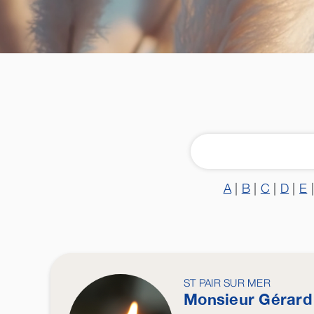
A
|
B
|
C
|
D
|
E
ST PAIR SUR MER
Monsieur Gérar