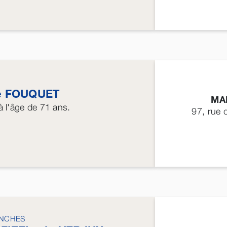
e
FOUQUET
MA
 l'âge de 71 ans.
97, rue 
ANCHES