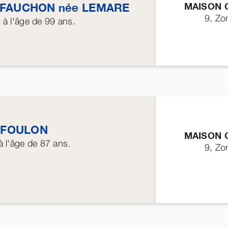
MAISON 
FAUCHON
née
LEMARE
9, Zo
6
à l'âge de 99 ans.
l
FOULON
MAISON 
 l'âge de 87 ans.
9, Zo