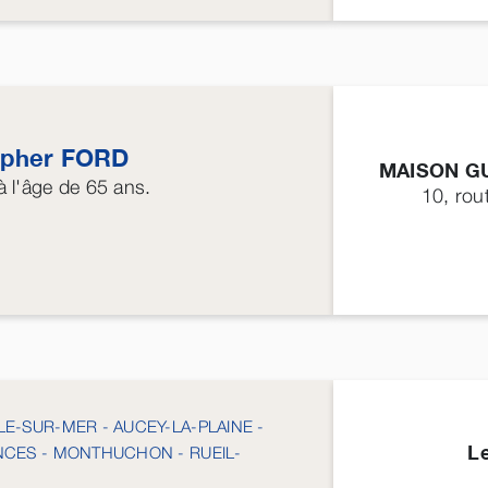
opher
FORD
MAISON G
 l'âge de 65 ans.
10, rou
E-SUR-MER - AUCEY-LA-PLAINE -
L
NCES - MONTHUCHON - RUEIL-