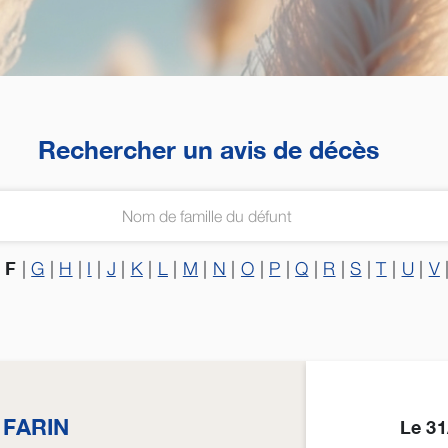
Rechercher un avis de décès
F
|
|
G
|
H
|
I
|
J
|
K
|
L
|
M
|
N
|
O
|
P
|
Q
|
R
|
S
|
T
|
U
|
V
d
FARIN
Le 3