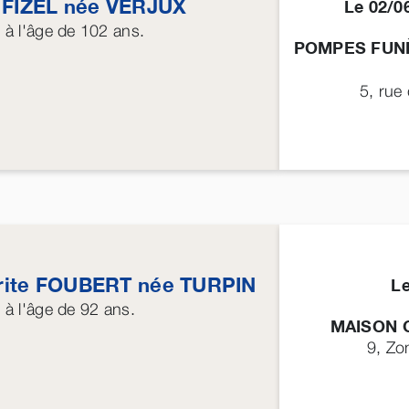
e
FIZEL
née
VERJUX
Le 02/
6
à l'âge de 102 ans.
POMPES FUNÈ
5, rue
ite
FOUBERT
née
TURPIN
L
6
à l'âge de 92 ans.
MAISON 
9, Zo