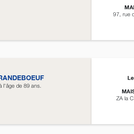
MA
97, rue 
RANDEBOEUF
Le
 l'âge de 89 ans.
MAI
ZA la 