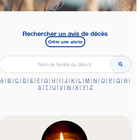
Rechercher un avis de décès
Créer une alerte
A
|
B
|
C
|
D
|
E
|
F
|
G
|
H
|
I
|
J
|
K
|
L
|
M
|
N
|
O
|
P
|
Q
|
R
|
S
|
T
|
U
|
V
|
W
|
X
|
Y
|
Z