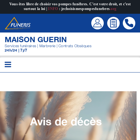
Passer
Vous êtes libre de choisir vos pompes funèbres. C’est votre droit, et c’est
surtout la loi |
INFO
: jechoisismespompesfunebres
.org
au
contenu
MAISON GUERIN
Services funéraires | Marbrerie | Contrats Obsèques
24h/24 | 7j/7
Avis de décès