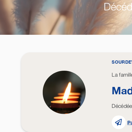
Décéd
SOURDE
La famil
Mad
Décédée 
P