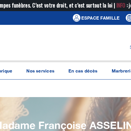
mpes funèbres. C’est votre droit, et c’est surtout la loi |
INFO
: 
ESPACE FAMILLE
orique
Nos services
En cas décès
Marbreri
adame Françoise
ASSELI