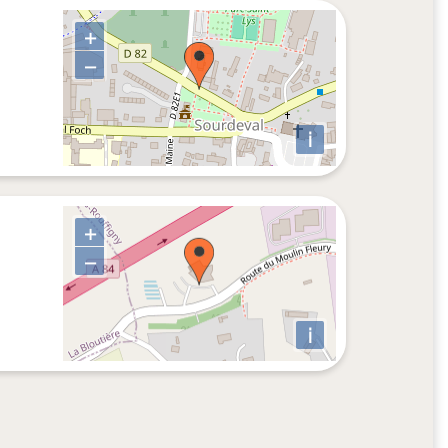
+
−
i
+
−
i