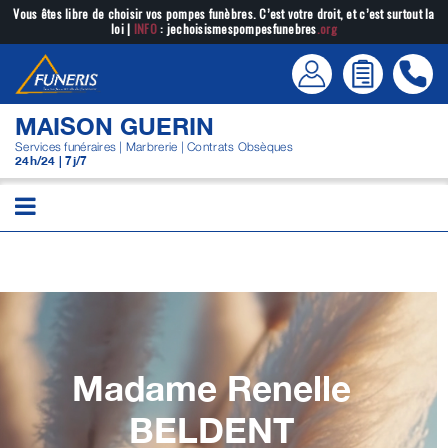
Passer
Vous êtes libre de choisir vos pompes funèbres. C’est votre droit, et c’est surtout la
loi |
INFO
: jechoisismespompesfunebres
.org
au
contenu
MAISON GUERIN
Services funéraires | Marbrerie | Contrats Obsèques
24h/24 | 7j/7
Madame Renelle
BELDENT