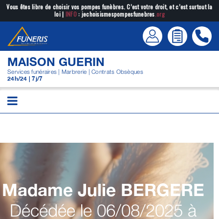
Passer
Vous êtes libre de choisir vos pompes funèbres. C’est votre droit, et c’est surtout la
loi |
INFO
: jechoisismespompesfunebres
.org
au
contenu
MAISON GUERIN
Services funéraires | Marbrerie | Contrats Obsèques
24h/24 | 7j/7
Madame Julie
BERGERE
Décédée le 06/08/2025 à