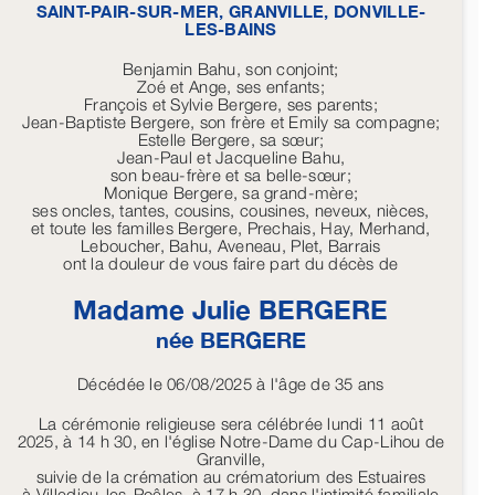
SAINT-PAIR-SUR-MER, GRANVILLE, DONVILLE-
LES-BAINS
Benjamin Bahu, son conjoint;
Zoé et Ange, ses enfants;
François et Sylvie Bergere, ses parents;
Jean-Baptiste Bergere, son frère et Emily sa compagne;
Estelle Bergere, sa sœur;
Jean-Paul et Jacqueline Bahu,
son beau-frère et sa belle-sœur;
Monique Bergere, sa grand-mère;
ses oncles, tantes, cousins, cousines, neveux, nièces,
et toute les familles Bergere, Prechais, Hay, Merhand,
Leboucher, Bahu, Aveneau, Plet, Barrais
ont la douleur de vous faire part du décès de
Madame Julie
BERGERE
née
BERGERE
Décédée le 06/08/2025 à l'âge de 35 ans
La cérémonie religieuse sera célébrée lundi 11 août
2025, à 14 h 30, en l'église Notre-Dame du Cap-Lihou de
Granville,
suivie de la crémation au crématorium des Estuaires
à Villedieu-les-Poêles, à 17 h 30, dans l'intimité familiale