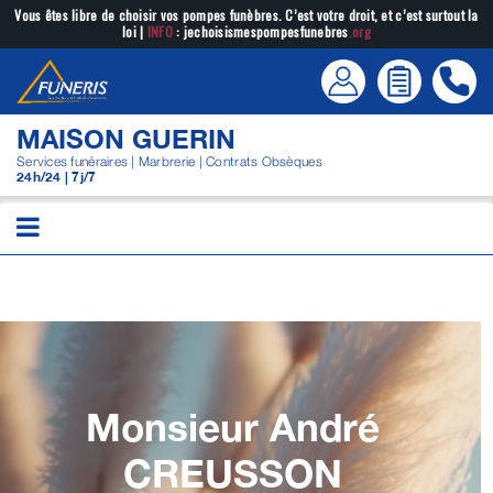
Passer
Vous êtes libre de choisir vos pompes funèbres. C’est votre droit, et c’est surtout la
loi |
INFO
: jechoisismespompesfunebres
.org
au
contenu
MAISON GUERIN
Services funéraires | Marbrerie | Contrats Obsèques
24h/24 | 7j/7
Monsieur André
CREUSSON