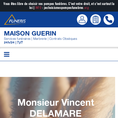
Passer
Vous êtes libre de choisir vos pompes funèbres. C’est votre droit, et c’est surtout la
loi |
INFO
: jechoisismespompesfunebres
.org
au
contenu
MAISON GUERIN
Services funéraires | Marbrerie | Contrats Obsèques
24h/24 | 7j/7
Monsieur Vincent
DELAMARE