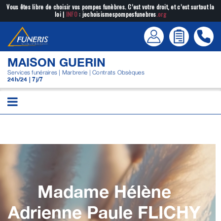
Passer
Vous êtes libre de choisir vos pompes funèbres. C’est votre droit, et c’est surtout la
loi |
INFO
: jechoisismespompesfunebres
.org
au
contenu
MAISON GUERIN
Services funéraires | Marbrerie | Contrats Obsèques
24h/24 | 7j/7
Madame Hélène
Adrienne Paule
FLICHY