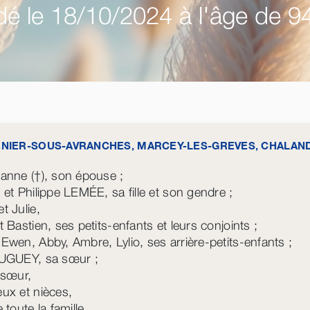
é le 18/10/2024 à l'âge de 9
ENIER-SOUS-AVRANCHES, MARCEY-LES-GREVES, CHALAN
anne (†), son épouse ;
 et Philippe LEMÉE, sa fille et son gendre ;
t Julie,
 Bastien, ses petits-enfants et leurs conjoints ;
Ewen, Abby, Ambre, Lylio, ses arrière-petits-enfants ;
DUGUEY, sa sœur ;
-sœur,
ux et nièces,
 toute la famille