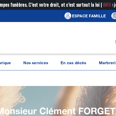
mpes funèbres. C’est votre droit, et c’est surtout la loi |
INFO
: 
ESPACE FAMILLE
orique
Nos services
En cas décès
Marbreri
Monsieur Clément
FORGET