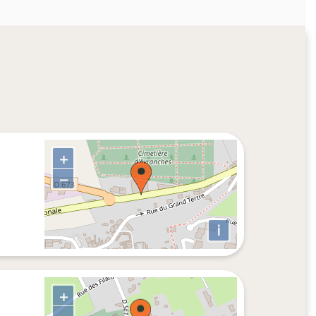
+
−
i
+
−