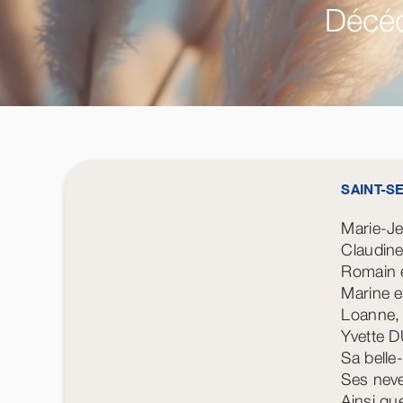
Décéd
SAINT-S
Marie-Je
Claudine
Romain e
Marine et
Loanne, 
Yvette 
Sa belle
Ses neve
Ainsi que