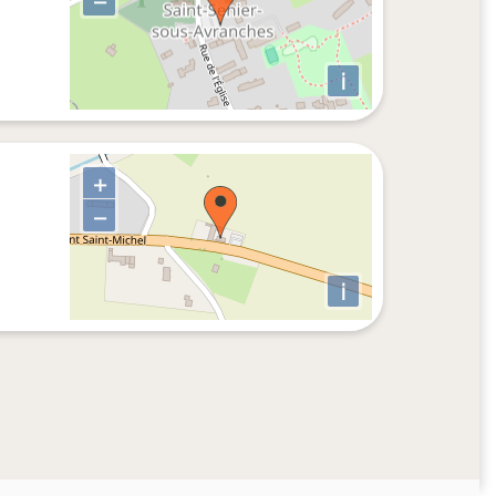
i
+
−
i