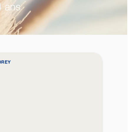
4 ans
DREY