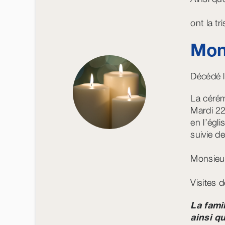
ont la t
Mon
Décédé l
La cérém
Mardi 22
en l’égl
suivie d
Monsieur
Visites 
La fami
ainsi q