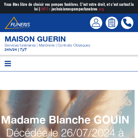
Passer
Vous êtes libre de choisir vos pompes funèbres. C’est votre droit, et c’est surtout la
loi |
INFO
: jechoisismespompesfunebres
.org
au
contenu
MAISON GUERIN
Services funéraires | Marbrerie | Contrats Obsèques
24h/24 | 7j/7
Madame Blanche
GOUIN
Décédée le 26/07/2024 à