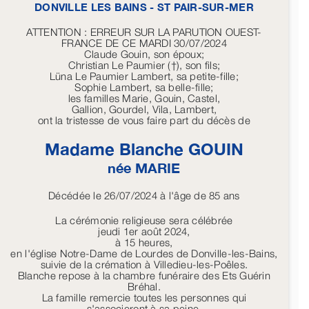
DONVILLE LES BAINS - ST PAIR-SUR-MER
ATTENTION : ERREUR SUR LA PARUTION OUEST-
FRANCE DE CE MARDI 30/07/2024
Claude Gouin, son époux;
Christian Le Paumier (†), son fils;
Lüna Le Paumier Lambert, sa petite-fille;
Sophie Lambert, sa belle-fille;
les familles Marie, Gouin, Castel,
Gallion, Gourdel, Vila, Lambert,
ont la tristesse de vous faire part du décès de
Madame Blanche
GOUIN
née
MARIE
Décédée le 26/07/2024 à l'âge de 85 ans
La cérémonie religieuse sera célébrée
jeudi 1er août 2024,
à 15 heures,
en l'église Notre-Dame de Lourdes de Donville-les-Bains,
suivie de la crémation à Villedieu-les-Poêles.
Blanche repose à la chambre funéraire des Ets Guérin
Bréhal.
La famille remercie toutes les personnes qui
s'associeront à sa peine.