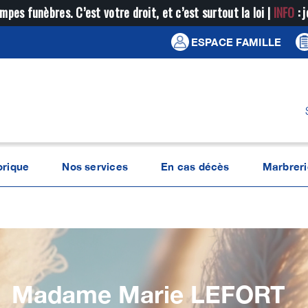
mpes funèbres. C’est votre droit, et c’est surtout la loi |
INFO
: 
ESPACE FAMILLE
orique
Nos services
En cas décès
Marbreri
Madame Marie
LEFORT