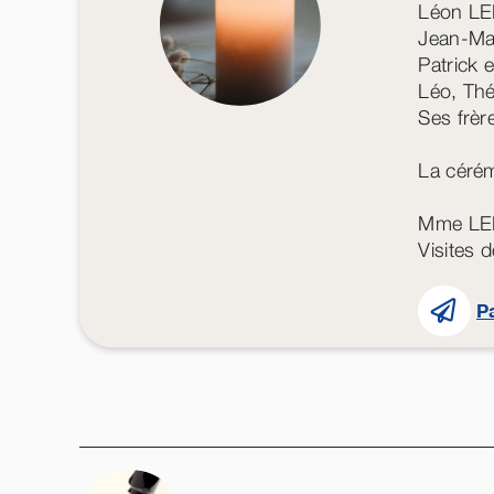
Léon LE
Jean-Ma
Patrick 
Léo, Thé
Ses frèr
La cérém
Mme LEF
Visites 
P