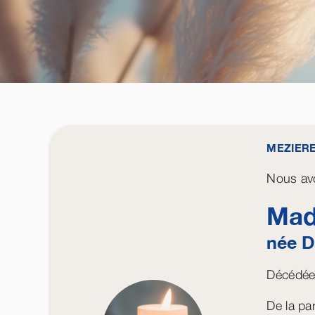
MEZIER
Nous avo
Mad
née
D
Décédée 
De la par