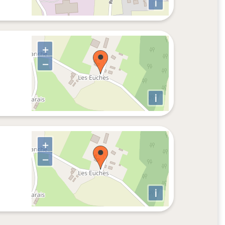
i
+
−
i
+
−
i