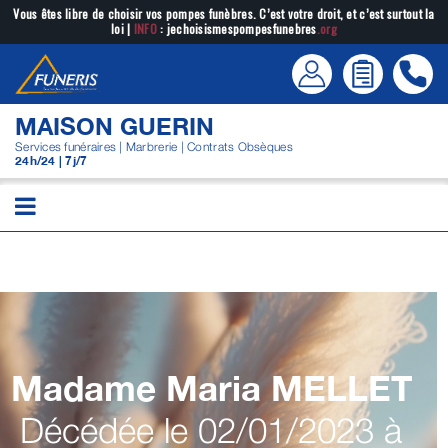
Passer
Vous êtes libre de choisir vos pompes funèbres. C’est votre droit, et c’est surtout la
loi |
INFO
: jechoisismespompesfunebres
.org
au
contenu
MAISON GUERIN
Services funéraires | Marbrerie | Contrats Obsèques
24h/24 | 7j/7
Madame Maria
MELLET
Décédée le 02/01/2023 à