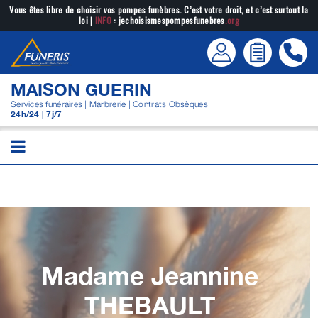
Passer
Vous êtes libre de choisir vos pompes funèbres. C’est votre droit, et c’est surtout la
loi |
INFO
: jechoisismespompesfunebres
.org
au
contenu
MAISON GUERIN
Services funéraires | Marbrerie | Contrats Obsèques
24h/24 | 7j/7
Madame Jeannine
THEBAULT