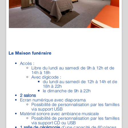
La Maison funéraire
Accès :
Libre du lundi au samedi de 9h à 12h et de
14h à 18h
Avec digicode :
du lundi au samedi de 12h à 14h et de
18h à 22h
le dimanche de 9h à 22h
2 salons
Ecran numérique avec diaporama
Possibilité de personnalisation par les familles
via support USB
Matériel sonore avec ambiance musicale
Possibilité de personnalisation par les familles
via support CD ou USB
1 salle de cérémonie
d’une capacité de 60 places
assises avec vidéoprojecteur et sonorisation
MAISON GUÉRIN - SAINT-BRICE-EN-
COGLÈS
9 ZA La Croix Rouge
35460
SAINT BRICE EN COGLES