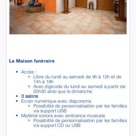
La Maison funéraire
Accès :
Libre du lundi au samedi de 9h à 12h et de
14h à 18h
Avec digicode du lundi au samedi à partir de
20h30 ainsi que le dimanche
3 salons
Ecran numérique avec diaporama
Possibilité de personnalisation par les familles
via support USB
Matériel sonore avec ambiance musicale
Possibilité de personnalisation par les familles
via support CD ou USB
MAISON GUÉRIN - SAINT-AUBIN-
DU-CORMIER
ZA de la Mottais
35140
SAINT AUBIN DU CORMIER
02 99 39 11 68