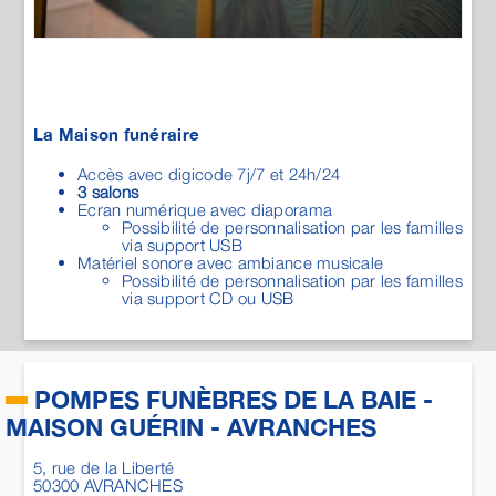
Ecran numérique avec diaporama
Possibilité de personnalisation par les familles
via support USB
Matériel sonore avec ambiance musicale
Possibilité de personnalisation par les familles
via support CD ou USB
POMPES FUNÈBRES DE LA BAIE -
MAISON GUÉRIN - AVRANCHES
5, rue de la Liberté
50300
AVRANCHES
02 33 60 30 40
avranches@pfguerin.com
Du lundi au vendredi de 9h à 12h et de 14h à 18h et le
samedi 9h à 12h et de 14h à 17h.
Permanence téléphonique en cas de décès 7j/7 et
24h/24