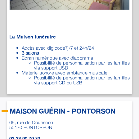
Ecran numérique avec diaporama
Possibilité de personnalisation par les familles
via support USB
Matériel sonore avec ambiance musicale
Possibilité de personnalisation par les familles
via support CD ou USB
MAISON GUÉRIN - PONTORSON
66, rue de Couesnon
50170
PONTORSON
02 33 90 70 70
pontorson@pfguerin.com
Du lundi au vendredi de 9h à 12h et de 14h à 18h et le
samedi 9h à 12h et de 14h à 17h.
Permanence téléphonique en cas de décès 7j/7 et
24h/24