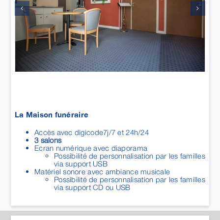
La Maison funéraire
Accès avec digicode7j/7 et 24h/24
3 salons
Ecran numérique avec diaporama
Possibilité de personnalisation par les familles
via support USB
Matériel sonore avec ambiance musicale
Possibilité de personnalisation par les familles
via support CD ou USB
MAISON GUÉRIN-VIVIER -
SOURDEVAL
10, rue Gallouin-Dumesnil
50150
SOURDEVAL
02 33 59 81 11
sourdeval@pfguerin.com