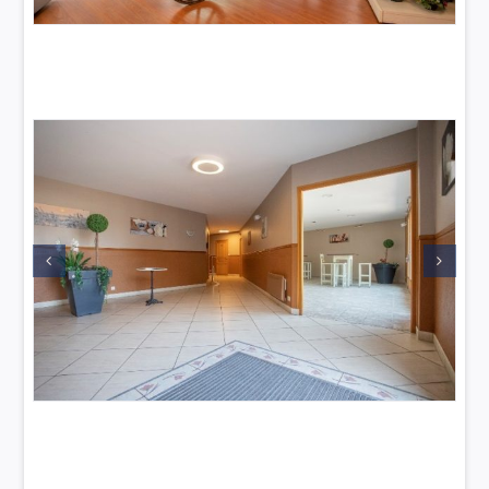
La Maison funéraire
Accès avec digicode 7j/7 et 24h/24
4 salons
Ecran numérique avec diaporama
Possibilité de personnalisation par les familles
via support USB
Matériel sonore avec ambiance musicale
Possibilité de personnalisation par les familles
via support CD ou USB
1 salle de cérémonie
d’une capacité de 50 places