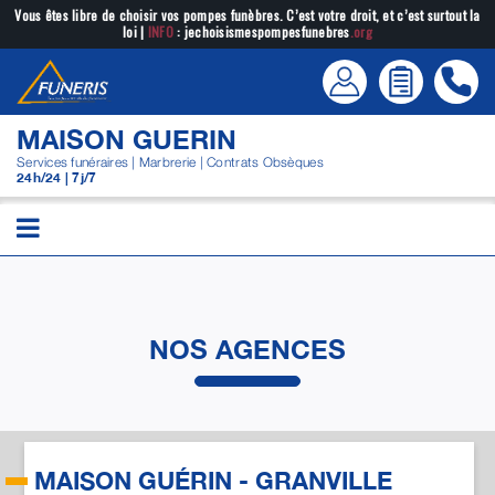
Passer
Vous êtes libre de choisir vos pompes funèbres. C’est votre droit, et c’est surtout la
loi |
INFO
: jechoisismespompesfunebres
.org
au
contenu
MAISON GUERIN
Services funéraires | Marbrerie | Contrats Obsèques
24h/24 | 7j/7
NOS AGENCES
MAISON GUÉRIN - GRANVILLE